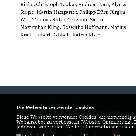
Bixler, Christoph Teuber, Andreas Narr, Alyssa
Siegle, Martin Hangarter, Philipp Dürr, Jürgen
Witt, Thomas Ritter, Chrisitan Sakru,
Maximilian Kling, Roswitha Hoffmann, Marius
Krall, Hubert Dabbelt, Katrin Klaib
CDU Stadtverband Pfullendorf
Die Webseite verwendet Cookies
IMPRESSUM
DATENSCHUTZ
Diese Webseite verwendet Cookies, die notwendig si
KONTAKT
Webangebot zu verbessern (Website-Optmierung). Fü
jederzeit widerrufen. Weitere Informationen finden