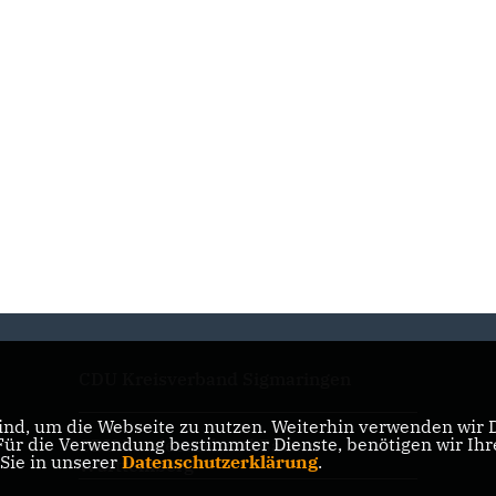
CDU Kreisverband Sigmaringen
nd, um die Webseite zu nutzen. Weiterhin verwenden wir Di
r die Verwendung bestimmter Dienste, benötigen wir Ihre 
CDU Landesverband Baden-
 Sie in unserer
Datenschutzerklärung
.
Württemberg