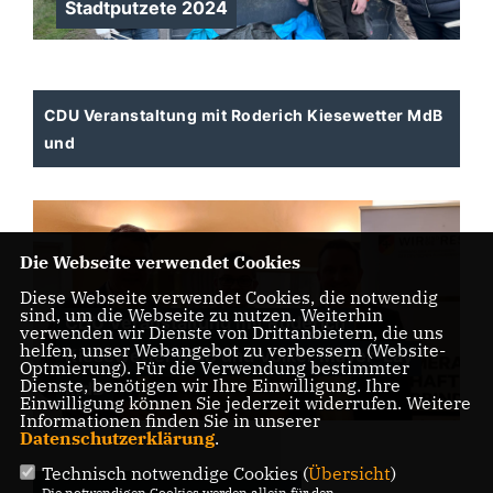
Stadtputzete 2024
CDU Veranstaltung mit Roderich Kiesewetter MdB
und
Die Webseite verwendet Cookies
Diese Webseite verwendet Cookies, die notwendig
sind, um die Webseite zu nutzen. Weiterhin
CDU Veranstaltung mit Roderich
verwenden wir Dienste von Drittanbietern, die uns
helfen, unser Webangebot zu verbessern (Website-
Kiesewetter MdB und Volker Mayer-Lay
Optmierung). Für die Verwendung bestimmter
Dienste, benötigen wir Ihre Einwilligung. Ihre
MdB
Einwilligung können Sie jederzeit widerrufen. Weitere
Informationen finden Sie in unserer
Datenschutzerklärung
.
Technisch notwendige Cookies (
Übersicht
)
Die notwendigen Cookies werden allein für den