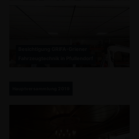
Besichtigung GRIFA-Griener
Fahrzeugtechnik in Pfullendorf
Hauptversammlung 2019