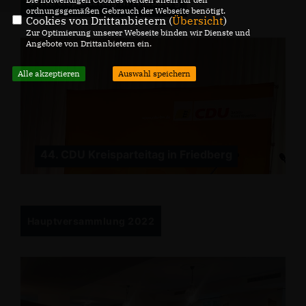
44. Kreisparteitag in Friedberg
ordnungsgemäßen Gebrauch der Webseite benötigt.
Cookies von Drittanbietern (
Übersicht
)
Zur Optimierung unserer Webseite binden wir Dienste und
Angebote von Drittanbietern ein.
Alle akzeptieren
Auswahl speichern
44. CDU Kreisparteitag in Friedberg
Hauptversammlung 2022