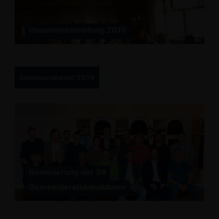
Hauptversammlung 2019
Kommunalwahl 2019
Nominierung der 24
Gemeinderatskandidaten