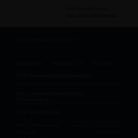
Sprechen Sie uns an.
http://www.sharkness.de
CDU Stadtverband Pfullendorf
IMPRESSUM
DATENSCHUTZ
KONTAKT
CDU Kreisverband Sigmaringen
CDU Landesverband Baden-
Württemberg
CDU Deutschlands
@2026 CDU Stadtverband
Realisation: Sharkness Media
Pfullendorf
GmbH & Co. KG