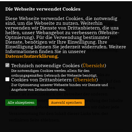
Hinweis zum Urheberrecht:
Die Webseite verwendet Cookies
Bei dem Inhalt unserer Internetseiten handelt es sich um
Diese Webseite verwendet Cookies, die notwendig
sind, um die Webseite zu nutzen. Weiterhin
urheberrechtlich geschützte Werke. Wir gestatten die
verwenden wir Dienste von Drittanbietern, die uns
Übernahme von Texten in Datenbestände, die
helfen, unser Webangebot zu verbessern (Website-
ausschließlich für den privaten Gebrauch eines Nutzers
Optmierung). Für die Verwendung bestimmter
Dienste, benötigen wir Ihre Einwilligung. Ihre
bestimmt sind. Die Übernahme und Nutzung der Daten zu
Einwilligung können Sie jederzeit widerrufen. Weitere
anderen Zwecken bedarf der schriftlichen Zustimmung.
Informationen finden Sie in unserer
Datenschutzerklärung
.
Hinweis zur Haftung
Technisch notwendige Cookies (
Übersicht
)
Die notwendigen Cookies werden allein für den
Im Rahmen unseres Dienstes werden auch Links zu
ordnungsgemäßen Gebrauch der Webseite benötigt.
Cookies von Drittanbietern (
Übersicht
)
Internetinhalten anderer Anbieter bereitgestellt. Auf den
Zur Optimierung unserer Webseite binden wir Dienste und
Inhalt dieser Seiten haben wir keinen Einfluss; für den
Angebote von Drittanbietern ein.
Inhalt ist ausschließlich der Betreiber der anderen
Website verantwortlich. Trotz der Überprüfung der Inhalte
Alle akzeptieren
Auswahl speichern
im gesetzlich gebotenen Rahmen müssen wir daher jede
Verantwortung für den Inhalt dieser Links bzw. der
verlinkten Seite ablehnen.